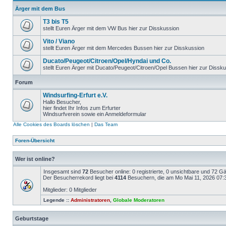
Ärger mit dem Bus
T3 bis T5
stellt Euren Ärger mit dem VW Bus hier zur Disskussion
Vito / Viano
stellt Euren Ärger mit dem Mercedes Bussen hier zur Disskussion
Ducato/Peugeot/Citroen/Opel/Hyndai und Co.
stellt Euren Ärger mit Ducato/Peugeot/Citroen/Opel Bussen hier zur Dissk
Forum
Windsurfing-Erfurt e.V.
Hallo Besucher,
hier findet Ihr Infos zum Erfurter
Windsurfverein sowie ein Anmeldeformular
Alle Cookies des Boards löschen
|
Das Team
Foren-Übersicht
Wer ist online?
Insgesamt sind
72
Besucher online: 0 registrierte, 0 unsichtbare und 72 G
Der Besucherrekord liegt bei
4114
Besuchern, die am Mo Mai 11, 2026 07:30
Mitglieder: 0 Mitglieder
Legende ::
Administratoren
,
Globale Moderatoren
Geburtstage