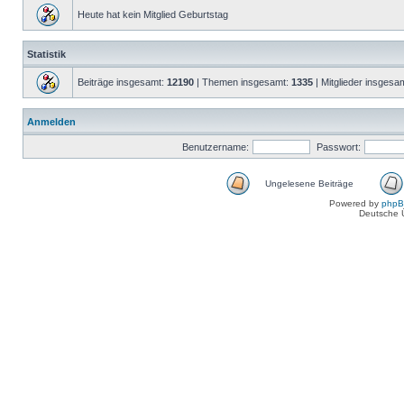
Heute hat kein Mitglied Geburtstag
Statistik
Beiträge insgesamt:
12190
| Themen insgesamt:
1335
| Mitglieder insgesa
Anmelden
Benutzername:
Passwort:
Ungelesene Beiträge
Powered by
php
Deutsche 