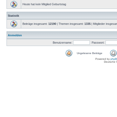
Heute hat kein Mitglied Geburtstag
Statistik
Beiträge insgesamt:
12190
| Themen insgesamt:
1335
| Mitglieder insgesa
Anmelden
Benutzername:
Passwort:
Ungelesene Beiträge
Powered by
php
Deutsche 