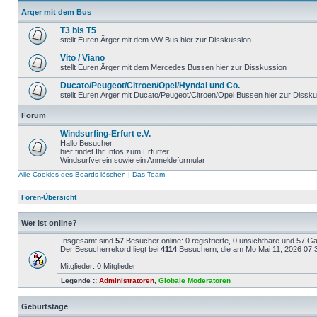
Ärger mit dem Bus
T3 bis T5
stellt Euren Ärger mit dem VW Bus hier zur Disskussion
Vito / Viano
stellt Euren Ärger mit dem Mercedes Bussen hier zur Disskussion
Ducato/Peugeot/Citroen/Opel/Hyndai und Co.
stellt Euren Ärger mit Ducato/Peugeot/Citroen/Opel Bussen hier zur Dissk
Forum
Windsurfing-Erfurt e.V.
Hallo Besucher,
hier findet Ihr Infos zum Erfurter
Windsurfverein sowie ein Anmeldeformular
Alle Cookies des Boards löschen
|
Das Team
Foren-Übersicht
Wer ist online?
Insgesamt sind
57
Besucher online: 0 registrierte, 0 unsichtbare und 57 G
Der Besucherrekord liegt bei
4114
Besuchern, die am Mo Mai 11, 2026 07:30
Mitglieder: 0 Mitglieder
Legende ::
Administratoren
,
Globale Moderatoren
Geburtstage