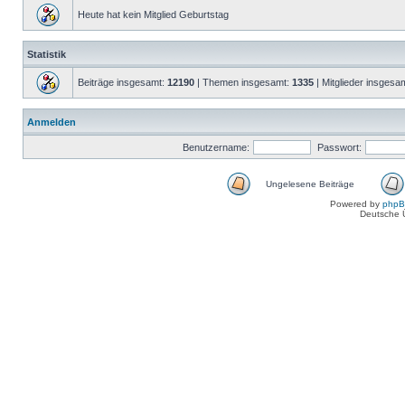
Heute hat kein Mitglied Geburtstag
Statistik
Beiträge insgesamt:
12190
| Themen insgesamt:
1335
| Mitglieder insgesa
Anmelden
Benutzername:
Passwort:
Ungelesene Beiträge
Powered by
php
Deutsche 