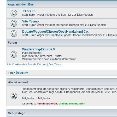
Ärger mit dem Bus
T3 bis T5
stellt Euren Ärger mit dem VW Bus hier zur Disskussion
Vito / Viano
stellt Euren Ärger mit dem Mercedes Bussen hier zur Disskussion
Ducato/Peugeot/Citroen/Opel/Hyndai und Co.
stellt Euren Ärger mit Ducato/Peugeot/Citroen/Opel Bussen hier zur Dissk
Forum
Windsurfing-Erfurt e.V.
Hallo Besucher,
hier findet Ihr Infos zum Erfurter
Windsurfverein sowie ein Anmeldeformular
Alle Cookies des Boards löschen
|
Das Team
Foren-Übersicht
Wer ist online?
Insgesamt sind
40
Besucher online: 0 registrierte, 0 unsichtbare und 40 G
Der Besucherrekord liegt bei
4114
Besuchern, die am Mo Mai 11, 2026 07:30
Mitglieder: 0 Mitglieder
Legende ::
Administratoren
,
Globale Moderatoren
Geburtstage