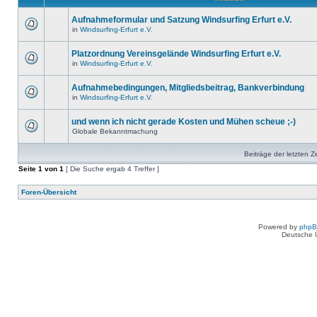
Aufnahmeformular und Satzung Windsurfing Erfurt e.V.
in
Windsurfing-Erfurt e.V.
Platzordnung Vereinsgelände Windsurfing Erfurt e.V.
in
Windsurfing-Erfurt e.V.
Aufnahmebedingungen, Mitgliedsbeitrag, Bankverbindung
in
Windsurfing-Erfurt e.V.
und wenn ich nicht gerade Kosten und Mühen scheue ;-)
Globale Bekanntmachung
Beiträge der letzten Z
Seite
1
von
1
[ Die Suche ergab 4 Treffer ]
Foren-Übersicht
Powered by
php
Deutsche 