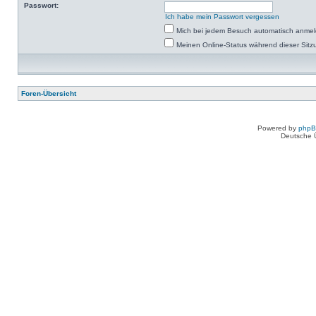
Passwort:
Ich habe mein Passwort vergessen
Mich bei jedem Besuch automatisch anme
Meinen Online-Status während dieser Sitz
Foren-Übersicht
Powered by
php
Deutsche 