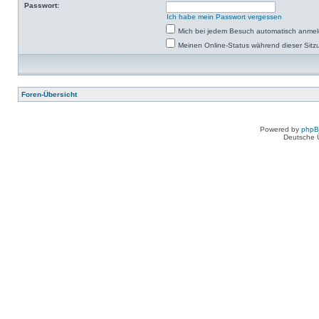
Passwort:
Ich habe mein Passwort vergessen
Mich bei jedem Besuch automatisch anme
Meinen Online-Status während dieser Sitz
Foren-Übersicht
Powered by
php
Deutsche 