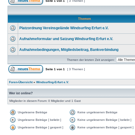
Seite
1
von
1
[ 3 Themen ]
Themen
Platzordnung Vereinsgelände Windsurfing Erfurt e.V.
Aufnahmeformular und Satzung Windsurfing Erfurt e.V.
Aufnahmebedingungen, Mitgliedsbeitrag, Bankverbindung
Themen der letzten Zeit anzeigen:
Seite
1
von
1
[ 3 Themen ]
Foren-Übersicht
»
Windsurfing-Erfurt e.V.
Wer ist online?
Mitglieder in diesem Forum: 0 Mitglieder und 1 Gast
Ungelesene Beiträge
Keine ungelesenen Beiträge
Ungelesene Beiträge [ beliebt ]
Keine ungelesenen Beiträge [ beliebt ]
Ungelesene Beiträge [ gesperrt ]
Keine ungelesenen Beiträge [ gesperrt ]