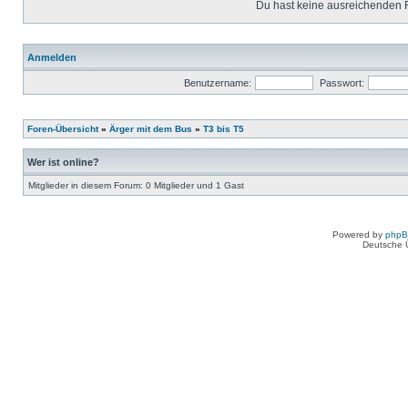
Du hast keine ausreichenden 
Anmelden
Benutzername:
Passwort:
Foren-Übersicht
»
Ärger mit dem Bus
»
T3 bis T5
Wer ist online?
Mitglieder in diesem Forum: 0 Mitglieder und 1 Gast
Powered by
php
Deutsche 