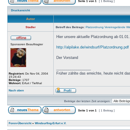
Seite
1
von
1
[ 1 Beitrag ]
Druckansicht
Autor
Stadler
Betreff des Beitrags:
Platzordnung Vereinsgelände Wind
Hier unsere aktuelle Platzordnung ab 01.01
Sponsoren Beauftragter
http://alpilake.de/windsurf/Platzordnung.pdf
Der Vorstand
_________________
Früher zählte das erreichte, heute reicht das
Registriert:
Do Nov 04, 2004
15:24:43
Beiträge:
1707
Wohnort:
Erfurt / Tiefthal
Nach oben
Beiträge der letzten Zeit anzeigen:
Seite
1
von
1
[ 1 Beitrag ]
Foren-Übersicht
»
Windsurfing-Erfurt e.V.