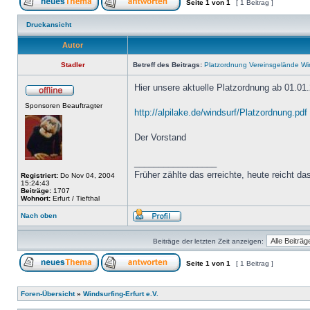
Seite
1
von
1
[ 1 Beitrag ]
Druckansicht
Autor
Stadler
Betreff des Beitrags:
Platzordnung Vereinsgelände Wind
Hier unsere aktuelle Platzordnung ab 01.01
Sponsoren Beauftragter
http://alpilake.de/windsurf/Platzordnung.pdf
Der Vorstand
_________________
Früher zählte das erreichte, heute reicht das
Registriert:
Do Nov 04, 2004
15:24:43
Beiträge:
1707
Wohnort:
Erfurt / Tiefthal
Nach oben
Beiträge der letzten Zeit anzeigen:
Seite
1
von
1
[ 1 Beitrag ]
Foren-Übersicht
»
Windsurfing-Erfurt e.V.